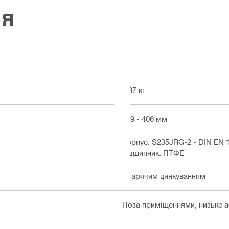
ія
3.37 кг
219 - 406 мм
Корпус: S235JRG-2 - DIN EN 10
підшипник: ПТФЕ
З гарячим цинкуванням
Поза приміщеннями, низьке аб