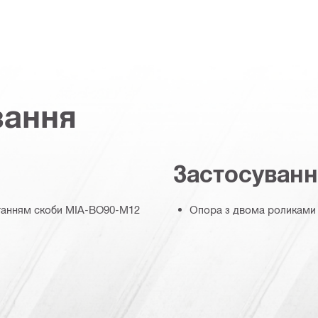
вання
Застосуван
станням скоби MIA-BO90-M12
Опора з двома роликами 