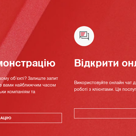
монстрацію
Відкрити он
ому об'єкті? Залиште запит
Використовуйте онлайн чат 
я з вами найближчим часом
роботі з клієнтами. Ця послуг
ьки компаніям та
РАЦІЮ