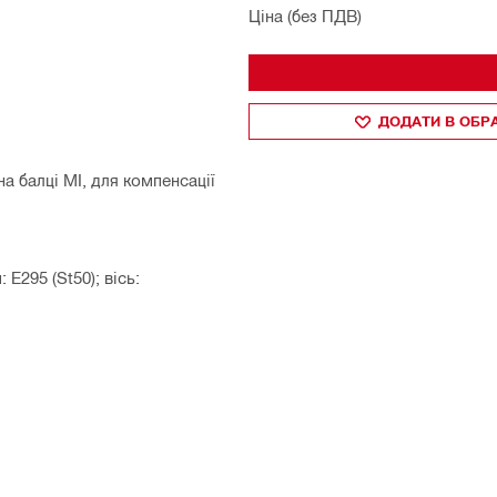
Ціна (без ПДВ)
ДОДАТИ В ОБР
а балці MI, для компенсації
E295 (St50); вісь: