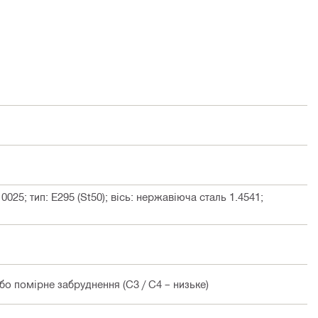
025; тип: E295 (St50); вісь: нержавіюча сталь 1.4541;
о помірне забруднення (C3 / C4 – низьке)