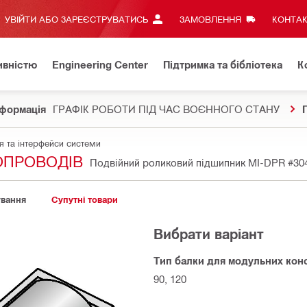
УВІЙТИ АБО ЗАРЕЄСТРУВАТИСЬ
ЗАМОВЛЕННЯ
КОНТАК
ивністю
Engineering Center
Підтримка та бібліотека
К
формація
ГРАФІК РОБОТИ ПІД ЧАС ВОЄННОГО СТАНУ
я та інтерфейси системи
ОПРОВОДІВ
Подвійний роликовий підшипник MI-DPR
#30
ування
Супутні товари
Вибрати варіант
Тип балки для модульних кон
90, 120