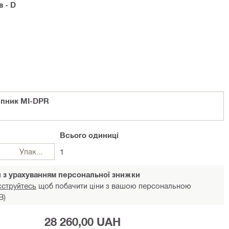
в - D
ипник MI-DPR
Всього
одиниці
Упаковки
1
и з урахуванням персональної знижки
єструйтесь
щоб побачити ціни з вашою персональною
В)
28 260,00 UAH