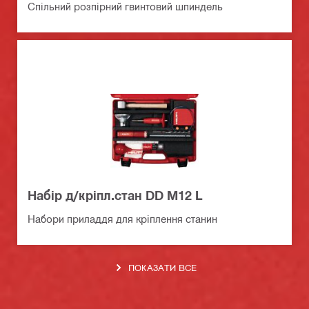
Спільний розпірний гвинтовий шпиндель
Набiр д/крiпл.стан DD M12 L
Набори приладдя для кріплення станин
ПОКАЗАТИ ВСЕ