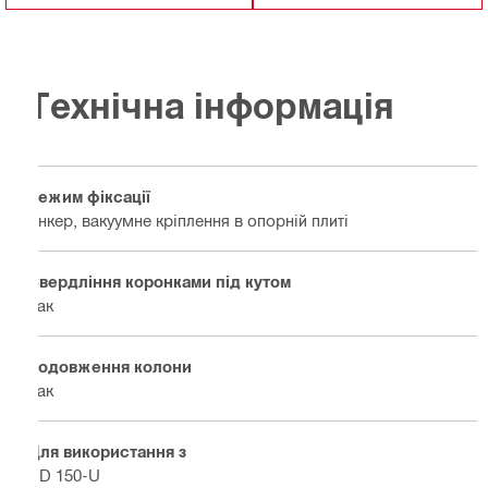
Технічна інформація
Режим фіксації
Анкер, вакуумне кріплення в опорній плиті
Свердління коронками під кутом
Так
Подовження колони
Так
Для використання з
DD 150-U