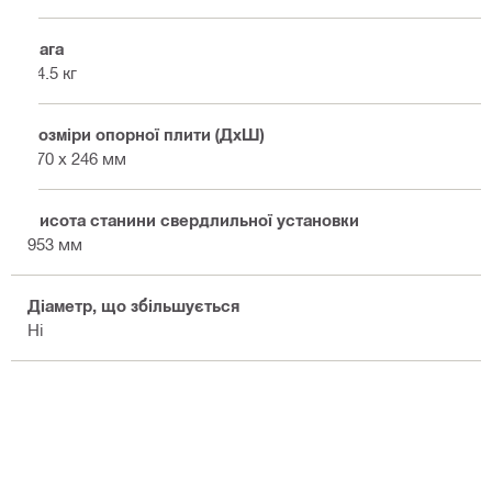
Вага
14.5 кг
Розміри опорної плити (ДxШ)
470 x 246 мм
Висота станини свердлильної установки
953 мм
Діаметр, що збільшується
Ні