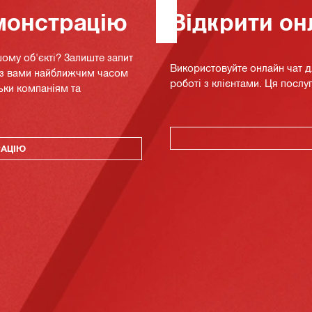
монстрацію
Відкрити он
ому об'єкті? Залиште запит
Використовуйте онлайн чат 
я з вами найближчим часом
роботі з клієнтами. Ця послуг
ьки компаніям та
РАЦІЮ