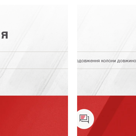
ія
Подовження колони довжиною