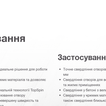
вання
Застосуван
ідеальне рішення для роботи
Точне свердління отворів 
мм
ких матеріалів та дозволяє
Свердління отворів для в
та жилих приміщеннях
кальній технології TopSpin
Свердління у бетоні з вел
ціювання отвору
Свердління у крихких мате
евершену швидкість та
також свердління близьк
юча