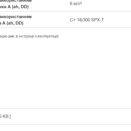
6 м/с²
ки А (ah, DD)
з використанням
C+ 18/300 SPX-T
 А (ah, DD)
ю див. в інструкції з експлуатації)
5 KB ]