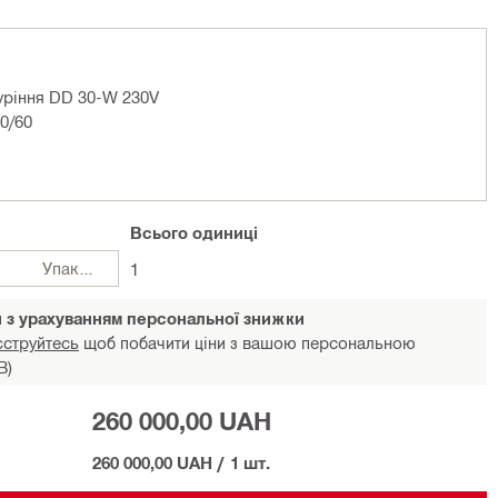
уріння DD 30-W 230V
0/60
Всього
одиниці
Упаковки
1
и з урахуванням персональної знижки
єструйтесь
щоб побачити ціни з вашою персональною
В)
260 000,00 UAH
260 000,00 UAH
/
1 шт.