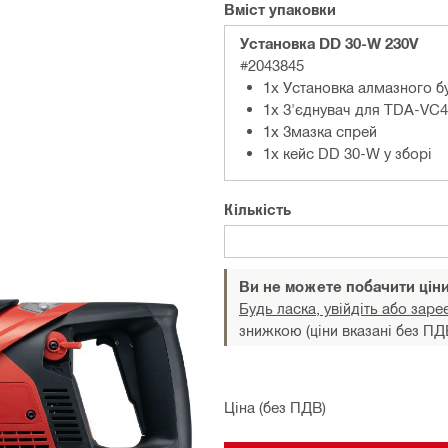
Вміст упаковки
Установка DD 30-W 230V
#2043845
1x Установка алмазного б
1x З'єднувач для TDA-VC4
1x Змазка спрей
1x кейс DD 30-W у зборі
Кількість
Ви не можете побачити цін
Будь ласка, увійдіть або заре
знижкою (ціни вказані без ПД
Ціна (без ПДВ)