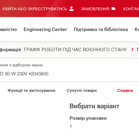
УВІЙТИ АБО ЗАРЕЄСТРУВАТИСЬ
ЗАМОВЛЕННЯ
КОНТАК
ивністю
Engineering Center
Підтримка та бібліотека
К
формація
ГРАФІК РОБОТИ ПІД ЧАС ВОЄННОГО СТАНУ
іння з відбором керна
DD 30-W 230V
#2043845
Функції та застосування
Супутні товари
Сервіси
Вибрати варіант
Розмір упаковки
1