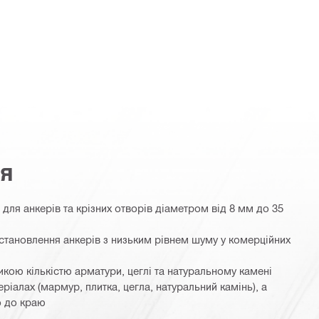
ня
для анкерів та крізних отворів діаметром від 8 мм до 35
становлення анкерів з низьким рівнем шуму у комерційних
икою кількістю арматури, цеглі та натуральному камені
ріалах (мармур, плитка, цегла, натуральний камінь), а
о до краю