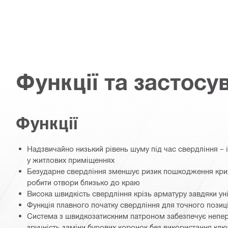
Функції та застосу
Функції
Надзвичайно низький рівень шуму під час свердління – 
у житлових приміщеннях
Безударне свердління зменшує ризик пошкодження крих
робити отвори близько до краю
Висока швидкість свердління крізь арматуру завдяки уні
Функція плавного початку свердління для точного пози
Система з швидкозатискним патроном забезпечує непер
зручність заміни бурових коронок без використання кл