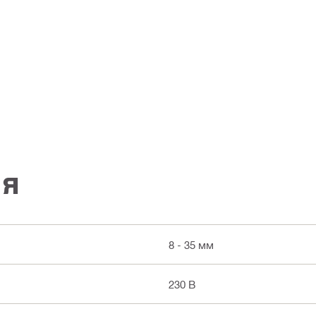
ія
8 - 35 мм
230 В