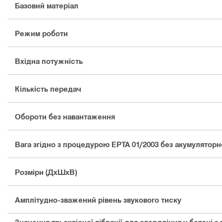
Базовий матеріал
Режим роботи
Вхідна потужність
Кількість передач
Обороти без навантаження
Вага згідно з процедурою EPTA 01/2003 без акумуляторно
Розміри (ДхШхВ)
Амплітудно-зважений рівень звукового тиску
Значення трьохвісної вібрації для свердління у бетоні 