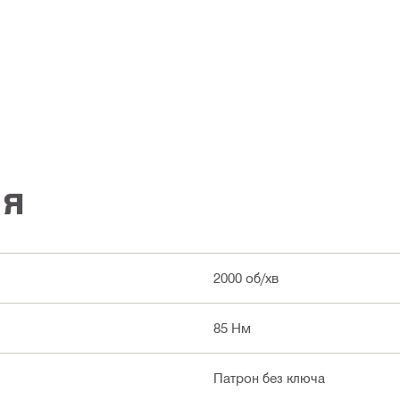
ія
2000 об/хв
85 Нм
Патрон без ключа