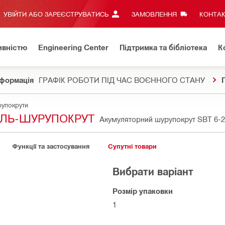
УВІЙТИ АБО ЗАРЕЄСТРУВАТИСЬ
ЗАМОВЛЕННЯ
КОНТАК
ивністю
Engineering Center
Підтримка та бібліотека
К
формація
ГРАФІК РОБОТИ ПІД ЧАС ВОЄННОГО СТАНУ
рупокрути
ИЛЬ-ШУРУПОКРУТ
Акумуляторний шурупокрут SBT 6-
Функції та застосування
Супутні товари
Вибрати варіант
Розмір упаковки
1