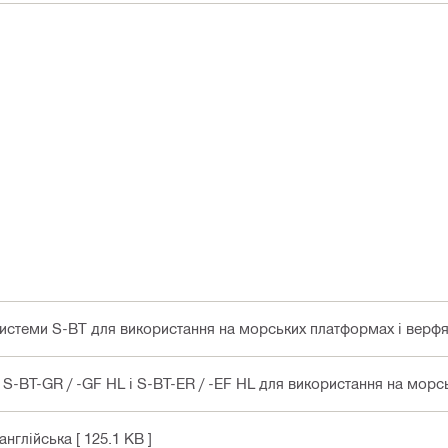
истеми S-BT для використання на морських платформах і верфя
 S-BT-GR / -GF HL і S-BT-ER / -EF HL для використання на морс
 англійська
[ 125.1 KB ]