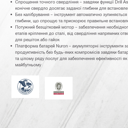
Спрощення точного свердління – завдяки функції Drill A
конічне свердло досягає заданої глибини для встановл
Без калібрування – інструмент автоматично зупиняється
глибини, що спрощує та прискорює правильне встанов
Потужний безщітковий мотор – забезпечення необхідног
етапів кріплення до сталі, від свердління напрямних отв
для решіток або гайок
Платформа батарей Nuron – акумуляторні інструменти з
продуктивність без будь-яких компромісів завдяки бат
та цілому ряду послуг для забезпечення ефективності як 
майбутньому
Американське бюро судноплавства (ABS)
Bureau Veritas