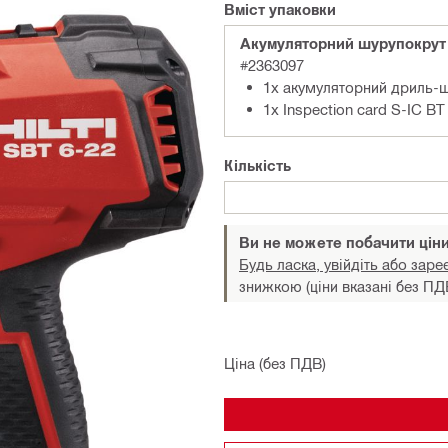
Вміст упаковки
Акумуляторний шурупокрут 
#2363097
1x акумуляторний дриль-ш
1x Inspection card S-IC BT
Кількість
Ви не можете побачити цін
Будь ласка, увійдіть або заре
знижкою (ціни вказані без ПД
Ціна (без ПДВ)