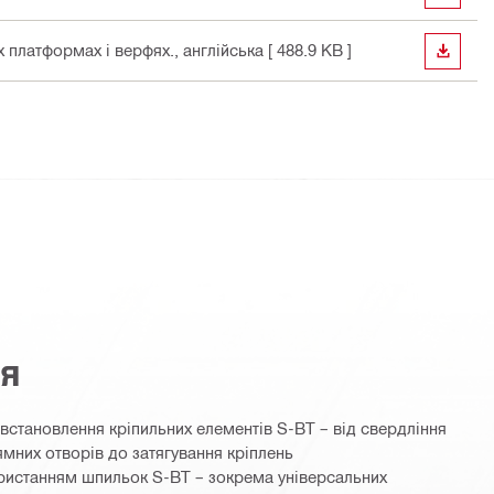
 платформах і верфях.
, англійська
[ 488.9 KB ]
ЗАВАН
ня
встановлення кріпильних елементів S-BT – від свердління
мних отворів до затягування кріплень
ористанням шпильок S-BT – зокрема універсальних