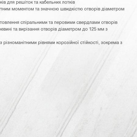
ків для решіток та кабельних лотків
утним моментом та значною швидкістю отворів діаметром
отовлення спіральними та перовими свердлами отворів
евині та вирізання отворів діаметром до 125 мм з
з різноманітними рівнями корозійної стійкості, зокрема з