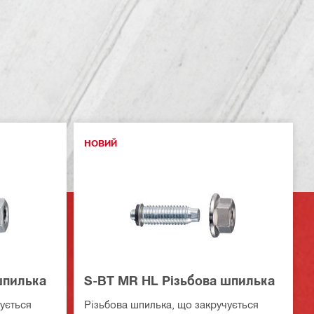
НОВИЙ
шпилька
S-BT MR HL Різьбова шпилька
ується
Різьбова шпилька, що закручується