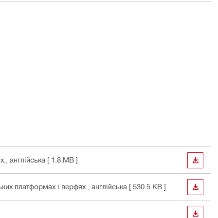
х.
, англійська
[ 1.8 MB ]
ЗАВАН
ьких платформах і верфях.
, англійська
[ 530.5 KB ]
ЗАВАН
ЗАВАН