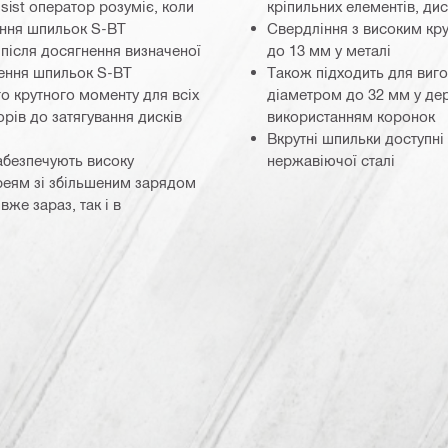
ssist оператор розуміє, коли
кріпильних елементів, дис
ення шпильок S-BT
Свердління з високим кр
 після досягнення визначеної
до 13 мм у металі
лення шпильок S-BT
Також підходить для виг
о крутного моменту для всіх
діаметром до 32 мм у дер
орів до затягування дисків
використанням коронок
Вкрутні шпильки доступні 
абезпечують високу
нержавіючої сталі
ареям зі збільшеним зарядом
вже зараз, так і в