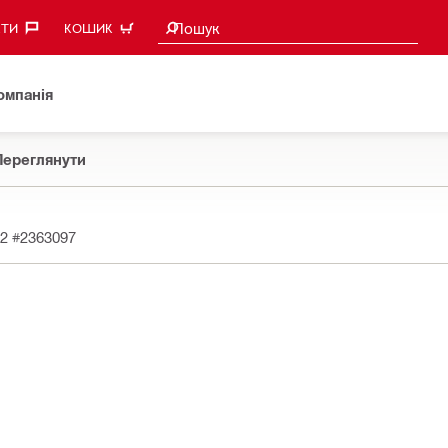
Пошукові пропозиції
Пошук
ТИ‎
КОШИК
омпанія
Переглянути
22
#2363097