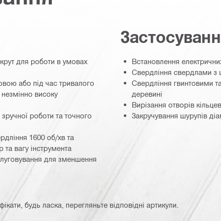
Застосуван
крут для роботи в умовах
Встановлення електричних
Свердління свердлами з ш
овою або під час тривалого
Свердління гвинтовими т
 незмінно високу
деревині
Вирізання отворів кільце
 зручної роботи та точного
Закручування шурупів ді
рдління 1600 об/хв та
 та вагу інструмента
слуговування для зменшення
кати, будь ласка, перегляньте відповідні артикули.