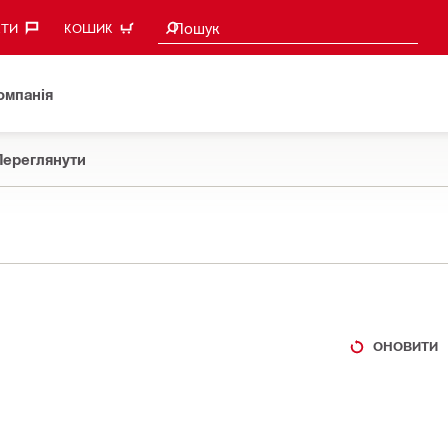
Пошукові пропозиції
Пошук
ТИ‎
КОШИК
омпанія
Переглянути
ОНОВИТИ