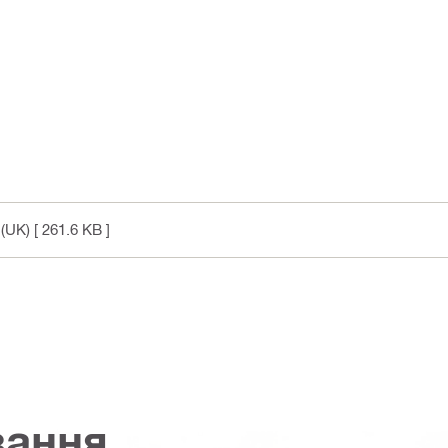
(UK)
[ 261.6 KB ]
вання