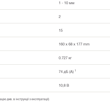
1 - 10 мм
2
15
160 x 68 x 177 mm
0.727 кг
1
74 дБ (A)
10,8 В
ю див. в інструкції з експлуатації)