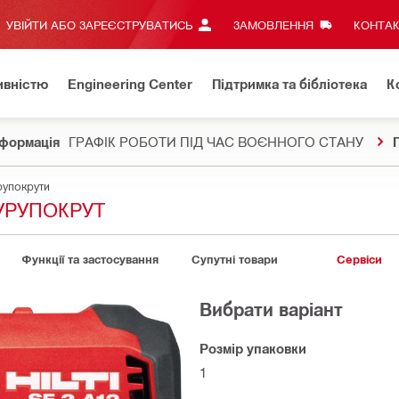
УВІЙТИ АБО ЗАРЕЄСТРУВАТИСЬ
ЗАМОВЛЕННЯ
КОНТАК
ивністю
Engineering Center
Підтримка та бібліотека
К
формація
ГРАФІК РОБОТИ ПІД ЧАС ВОЄННОГО СТАНУ
рупокрути
УРУПОКРУТ
Функції та застосування
Супутні товари
Сервіси
Вибрати варіант
Розмір упаковки
1