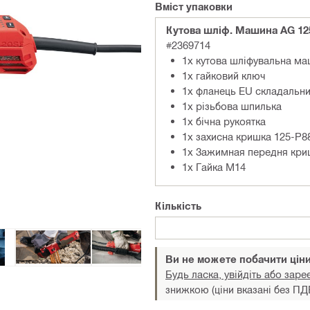
Вміст упаковки
Кутова шлiф. Машина AG 12
#2369714
1x кутова шліфувальна м
1x гайковий ключ
1x фланець EU складальни
1x різьбова шпилька
1x бічна рукоятка
1x захисна кришка 125-P88
1x Зажимная передня кри
1x Гайка М14
Кількість
Ви не можете побачити цін
Будь ласка, увійдіть або заре
знижкою (ціни вказані без ПД