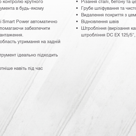
о контролю крутного
Різання сталі, бетону та ц
румента в будь-якому
Грубе шліфування та чист
Видалення покриття з цем
ti Smart Power автоматично
Відновлення швів
допомагаючи забезпечити
Штробління (вирізання ка
вантаження.
штробління DC EX 125/5",
 область утримання на задній
струмент ідеально підходить
ніше навіть під час
C)