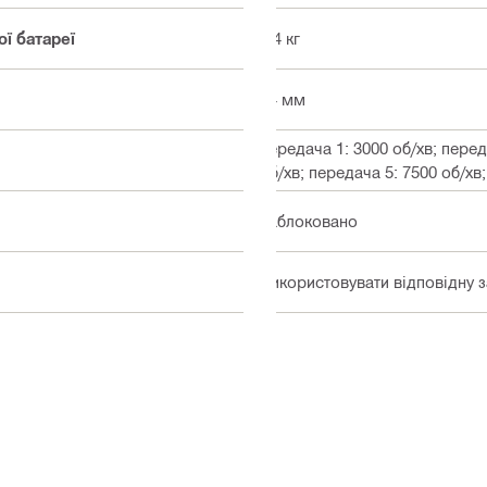
ї батареї
2.4 кг
34 мм
передача 1: 3000 об/хв; перед
об/хв; передача 5: 7500 об/хв
Заблоковано
Використовувати відповідну 