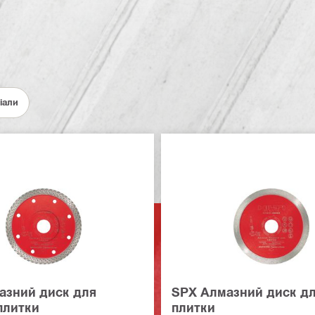
іали
азний диск для
SPX Алмазний диск дл
плитки
плитки