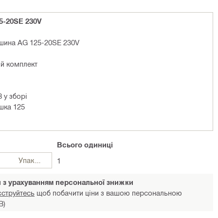
5-20SE 230V
ашина AG 125-20SE 230V
й комплект
 у зборі
шка 125
Всього
одиниці
Упаковки
1
и з урахуванням персональної знижки
єструйтесь
щоб побачити ціни з вашою персональною
В)