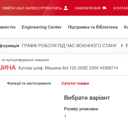
УВІЙТИ АБО ЗАРЕЄСТРУВАТИСЬ
ЗАМОВЛЕННЯ
КОНТАК
ивністю
Engineering Center
Підтримка та бібліотека
К
формація
ГРАФІК РОБОТИ ПІД ЧАС ВОЄННОГО СТАНУ
 та кутошліфувальні машини
ШИНА
Кутова шлiф. Машина AG 125-20SE 230V
#2369714
Функції та застосування
Супутні товари
Вибрати варіант
Розмір упаковки
1