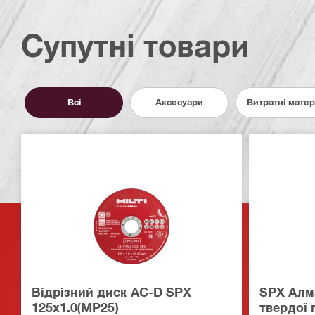
Супутні товари
Всі
Аксесуари
Витратні матер
Вiдрiзний диск AC-D SPX
SPX Алм
125x1.0(MP25)
твердої 