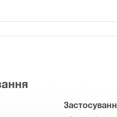
вання
Застосуван