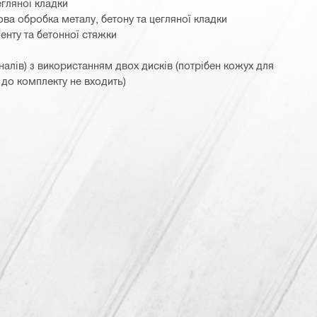
егляної кладки
ова обробка металу, бетону та цегляної кладки
енту та бетонної стяжки
налів) з використанням двох дисків (потрібен кожух для
 до комплекту не входить)