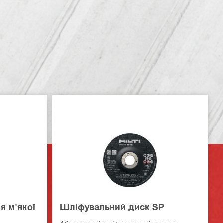
я м'якої
Шліфувальний диск SP