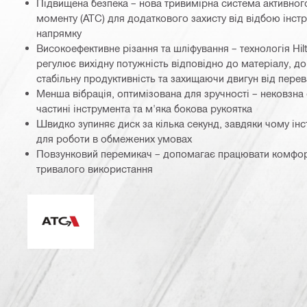
Підвищена безпека – нова тривимірна система активног
моменту (ATC) для додаткового захисту від відбою інст
напрямку
Високоефективне різання та шліфування – технологія Hil
регулює вихідну потужність відповідно до матеріалу, 
стабільну продуктивність та захищаючи двигун від пере
Менша вібрація, оптимізована для зручності – нековзна
частині інструмента та м'яка бокова рукоятка
Швидко зупиняє диск за кілька секунд, завдяки чому ін
для роботи в обмежених умовах
Повзунковий перемикач – допомагає працювати комфорт
тривалого використання
Система активного контролю крутного моменту (AT