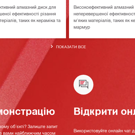
тивний алмазний диск для
Високоефективний алмазний 
еної ефективності різання
неперевершеної ефективност
еріалів, таких як кераміка та
м'яких матеріалів, таких як к
мармур
ПОКАЗАТИ ВСЕ
монстрацію
Відкрити он
ому об'єкті? Залиште запит
Використовуйте онлайн чат 
я з вами найближчим часом