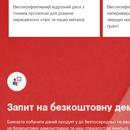
Високоефективний відрізний диск з
Високоефек
тонким пропилом для різання
непереверш
нержавіючої сталі та інших металів
твердих мат
граніт
Запит на безкоштовну де
Бажаєте побачити даний продукт у дії безпосередньо на ваш
на безкоштовну демонстрацію та наш спеціаліст зв'яжетьс