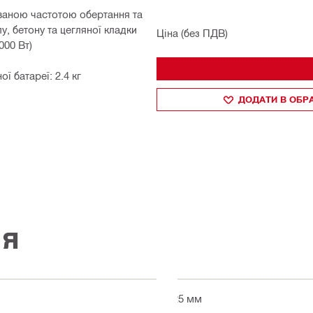
ваною частотою обертання та
, бетону та цегляної кладки
Ціна (без ПДВ)
000 Вт)
ї батареї: 2.4 кг
ДОДАТИ В ОБР
ія
125 мм