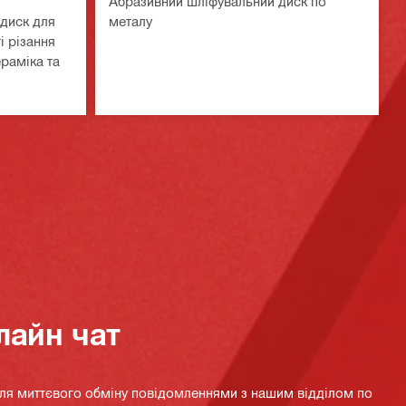
Абразивний шліфувальний диск по
диск для
металу
і різання
ераміка та
лайн чат
для миттєвого обміну повідомленнями з нашим відділом по