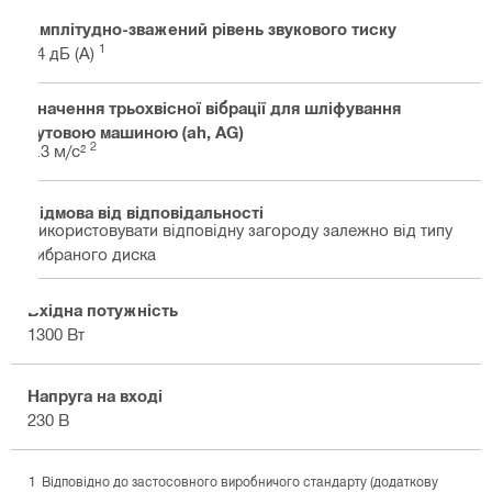
Амплітудно-зважений рівень звукового тиску
1
94 дБ (A)
Значення трьохвісної вібрації для шліфування
кутовою машиною (ah, AG)
2
5.3 м/с²
Відмова від відповідальності
Використовувати відповідну загороду залежно від типу
вибраного диска
Вхідна потужність
1300 Вт
Напруга на вході
230 В
Відповідно до застосовного виробничого стандарту (додаткову