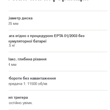
Діаметр диска
125 мм
Вага згідно з процедурою EPTA 01/2003 без
акумуляторної батареї
2.5 кг
Макс. глибина різання
34 мм
Обороти без навантаження
передача 1: 11500 об/хв
Тип тригера
Постійно увімк.