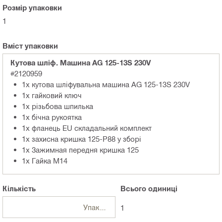
Розмір упаковки
1
Вміст упаковки
Кутова шлiф. Машина AG 125-13S 230V
#2120959
1x кутова шліфувальна машина AG 125-13S 230V
1x гайковий ключ
1x різьбова шпилька
1x бічна рукоятка
1x фланець EU складальний комплект
1x захисна кришка 125-P88 у зборі
1x Зажимная передня кришка 125
1x Гайка М14
Кількість
Всього
одиниці
Упаковки
1