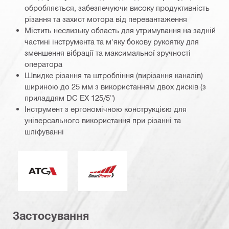
обробляється, забезпечуючи високу продуктивність
різання та захист мотора від перевантаження
Містить неслизьку область для утримування на задній
частині інструмента та м'яку бокову рукоятку для
зменшення вібрації та максимальної зручності
оператора
Швидке різання та штробління (вирізання каналів)
шириною до 25 мм з використанням двох дисків (з
приладдям DC EX 125/5")
Інструмент з ергономічною конструкцією для
універсального використання при різанні та
шліфуванні
Система активного контролю крутного моменту (AT
Технологія Smart Power
Застосування