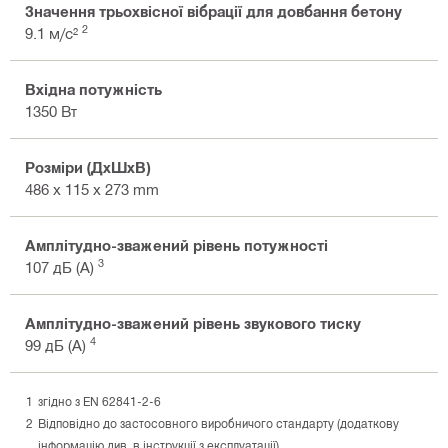
Значення трьохвісної вібрації для довбання бетону
2
9.1 м/с²
Вхідна потужність
1350 Вт
Розміри (ДхШхВ)
486 x 115 x 273 mm
Амплітудно-зважений рівень потужності
3
107 дБ (A)
Амплітудно-зважений рівень звукового тиску
4
99 дБ (A)
згідно з EN 62841-2-6
Відповідно до застосовного виробничого стандарту (додаткову
інформацію див. в інструкції з експлуатації)