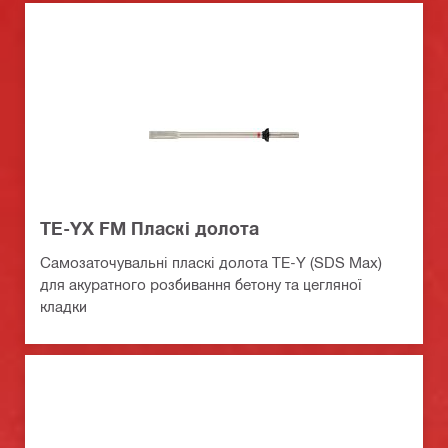
TE-YX FM Пласкі долота
Самозаточувальні пласкі долота TE-Y (SDS Max)
для акуратного розбивання бетону та цегляної
кладки