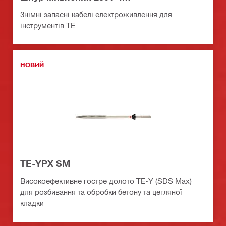
Знімні запасні кабелі електроживлення для
інструментів TE
НОВИЙ
TE-YPX SM
Високоефективне гостре долото TE-Y (SDS Max)
для розбивання та обробки бетону та цегляної
кладки