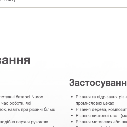
вання
Застосуван
потужні батареї Nuron
Різання та підрізання різ
час роботи, які
промислових цехах
к, навіть при різанні більш
Різання дерева, композит
Різання листової сталі (м
подібна верхня рукоятка
Різання металевих або пл