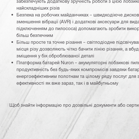
забезпечують додаткову зручність роботи з цією лобзи
найскладніших різів
Безпека на робочих майданчиках – швидкодіюче дисков
зменшення вібрації (AVR) і додаткові аксесуари для вид
підключенням до пилососа) допомагають зробити викор
більш безпечним
Більш просте та точне різання – світлодіодне підсвічув
місця різу дозволяють чітко бачити лінію різання, а вбу
зміщення у бік оброблюваної деталі
Платформа батарей Nuron – акумуляторні лобзикові пил
продуктивність без будь-яких компромісів завдяки бата
енергоефективним полотнам та цілому ряду послуг для 
ефективності як вже зараз, так і в майбутньому
Щоб знайти інформацію про дозвільні документи або сертифі