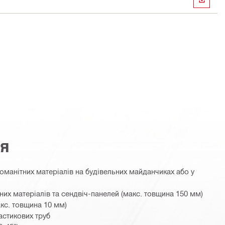
ЗАВАН
ня
номанітних матеріалів на будівельних майданчиках або у
них матеріалів та сендвіч-панелей (макс. товщина 150 мм)
акс. товщина 10 мм)
астикових труб