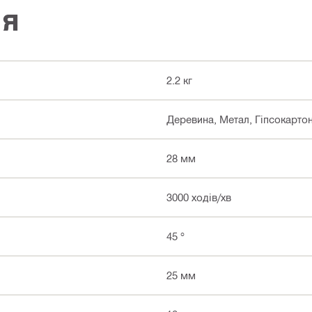
ія
2.2 кг
Деревина, Метал, Гіпсокартон
28 мм
3000 ходів/хв
45 °
25 мм