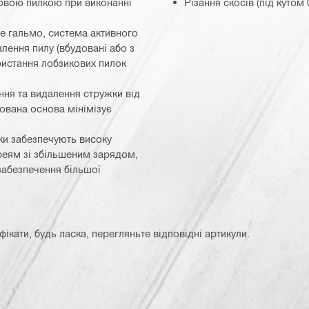
ковою пилкою при виконанні
Різання скосів (під кутом 
е гальмо, система активного
алення пилу (вбудовані або з
истання лобзикових пилок
ання та видалення стружки від
дована основа мінімізує
ки забезпечують високу
реям зі збільшеним зарядом,
забезпечення більшої
кати, будь ласка, перегляньте відповідні артикули.