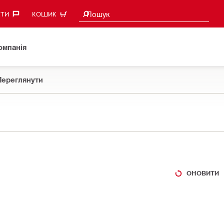
Пошукові пропозиції
Пошук
ТИ‎
КОШИК
омпанія
Переглянути
ОНОВИТИ