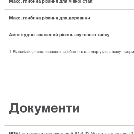
Макс. глибина різання для м'якої сталі
Макс. глибина різання для деревини
Амплітудно-зважений рівень звукового тиску
Відповідно до застосовного виробничого стандарту (додаткову інформаці
Документи
PDF
Інструкція з експлуатації SJD 6-22 Nuron
, українська
[ 1