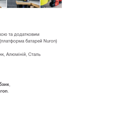
кою та додатковим
 (платформа батарей Nuron)
ик, Алюміній, Сталь
бзик
,
uron
.