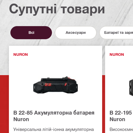
Супутні товари
Всі
Аксесуари
Батареї та зар
NURON
NURON
B 22-85 Акумуляторна батарея
B 22-195
Nuron
Nuron
Універсальна літій-іонна акумуляторна
Високоємна 