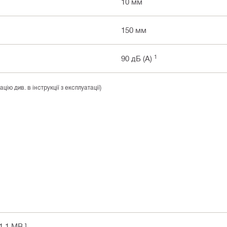
10 мм
150 мм
1
90 дБ (A)
ю див. в інструкції з експлуатації)
1.1 MB ]