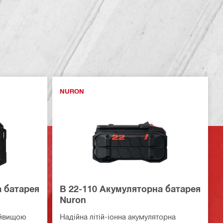
NURON
а батарея
B 22-110 Акумуляторна батарея
Nuron
найвищою
Надійна літій-іонна акумуляторна