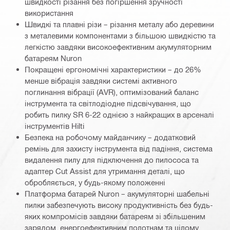
швидкості різання без погіршення зручності
використання
Швидкі та плавні різи – різання металу або деревини
з металевими компонентами з більшою швидкістю та
легкістю завдяки високоефективним акумуляторним
батареям Nuron
Покращені ергономічні характеристики – до 26%
менше вібрація завдяки системі активного
поглинання вібрації (AVR), оптимізований баланс
інструмента та світлодіодне підсвічування, що
робить пилку SR 6-22 однією з найкращих в арсеналі
інструментів Hilti
Безпека на робочому майданчику – додатковий
ремінь для захисту інструмента від падіння, система
видалення пилу для підключення до пилососа та
адаптер Cut Assist для утримання деталі, що
обробляється, у будь-якому положенні
Платформа батарей Nuron – акумуляторні шабельні
пилки забезпечують високу продуктивність без будь-
яких компромісів завдяки батареям зі збільшеним
зарядом, енергоефективним полотнам та цілому