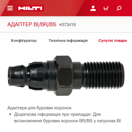
ОСНОВНОГО ЗМІСТУ
УВІЙТИ АБО ЗАРЕЄСТР
КОШИК
АДАПТЕР BI/BR/BS
#373419
Конфігуратор
Технічна інформація
Супутні товари
Адаптери для бурових коронок
Додаткова інформація про приладдя: Для
встановлення бурових коронок BR/BS у патронах BI