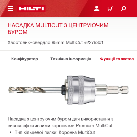
ОСНОВНОГО ЗМІСТУ
УВІЙТИ АБО ЗАРЕЄСТР
КОШИК
НАСАДКА MULTICUT З ЦЕНТРУЮЧИМ
БУРОМ
Хвостовик+свердло 85mm MultiCut
#2279301
Конфігуратор
Технічна інформація
Функції та застосу
Насадка з центруючим буром для використання з
високоефективними коронками Premium MultiCut
Тип кільцевої пилки: Коронка MultiCut