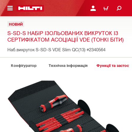
ОСНОВНОГО ЗМІСТУ
УВІЙТИ АБО ЗАРЕЄСТР
КОШИК
НОВИЙ
S-SD-S НАБІР ІЗОЛЬОВАНИХ ВИКРУТОК ІЗ
СЕРТИФІКАТОМ АСОЦІАЦІЇ VDE (ТОНКІ БІТИ)
Наб.викруток S-SD-S VDE Slim QC(13)
#2340564
Конфігуратор
Технічна інформація
Функції та застосу