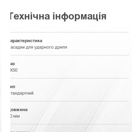
Технічна інформація
Характеристика
Насадки для ударного дриля
Паз
TX50
Тип
Стандартний
Довжина
70 мм