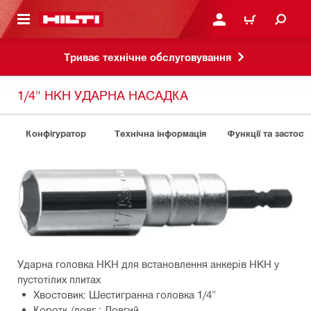
ОСНОВНОГО ЗМІСТУ
УВІЙТИ АБО ЗАРЕЄСТР
КОШИК
Триває технічне обслуговування
1/4" HKH УДАРНА НАСАДКА
Конфігуратор
Технічна інформація
Функції та застосу
Ударна головка HKH для встановлення анкерів HKH у
пустотілих плитах
Хвостовик: Шестигранна головка 1/4"
Коротк./довг.: Довгий