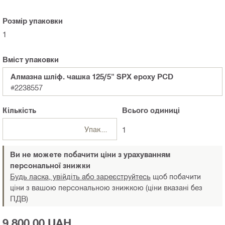
Розмір упаковки
1
Вміст упаковки
Алмазна шліф. чашка 125/5" SPX epoxy PCD
#2238557
Кількість
Всього
одиниці
Упаковки
1
Ви не можете побачити ціни з урахуванням
персональної знижки
Будь ласка, увійдіть або зареєструйтесь
щоб побачити
ціни з вашою персональною знижкою (ціни вказані без
ПДВ)
9 800,00 UAH