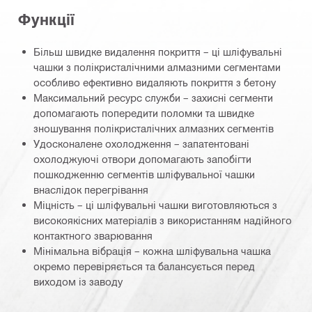
Функції
Більш швидке видалення покриття – ці шліфувальні
чашки з полікристалічними алмазними сегментами
особливо ефективно видаляють покриття з бетону
Максимальний ресурс служби – захисні сегменти
допомагають попередити поломки та швидке
зношування полікристалічних алмазних сегментів
Удосконалене охолодження – запатентовані
охолоджуючі отвори допомагають запобігти
пошкодженню сегментів шліфувальної чашки
внаслідок перегрівання
Міцність – ці шліфувальні чашки виготовляються з
високоякісних матеріалів з використанням надійного
контактного зварювання
Мінімальна вібрація – кожна шліфувальна чашка
окремо перевіряється та балансується перед
виходом із заводу