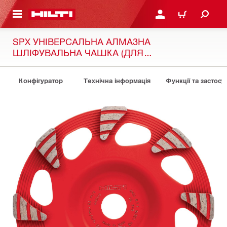
ОСНОВНОГО ЗМІСТУ
УВІЙТИ АБО ЗАРЕЄСТР
КОШИК
SPX УНІВЕРСАЛЬНА АЛМАЗНА
ШЛІФУВАЛЬНА ЧАШКА (ДЛЯ
ШЛІФУВАЛЬНОЇ МАШИНИ DG/DGH 150)
Конфігуратор
Технічна інформація
Функції та застосу