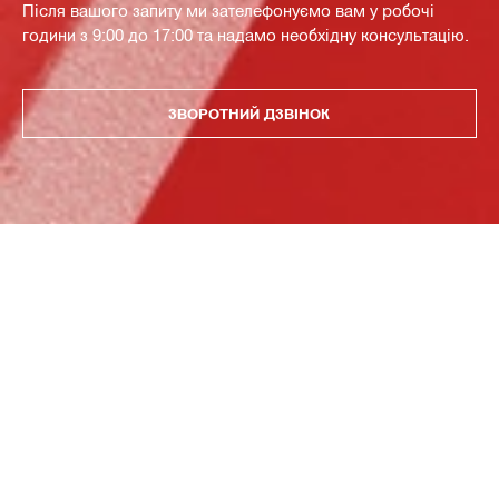
Після вашого запиту ми зателефонуємо вам у робочі
години з 9:00 до 17:00 та надамо необхідну консультацію.
ЗВОРОТНИЙ ДЗВІНОК