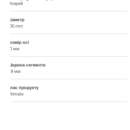
Мокрий
Діаметр
800 mm
Розмір осі
60 мм
Ширина сегмента
4.8 мм
Клас продукту
Ultimate