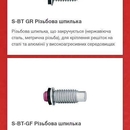
S-BT GR Різьбова шпилька
Різьбова шпилька, що закручується (нержавіюча
сталь, метрична різьба), для кріплення решіток на
сталі та алюмінії у високоагресивних середовищах
S-BT-GF Різьбова шпилька