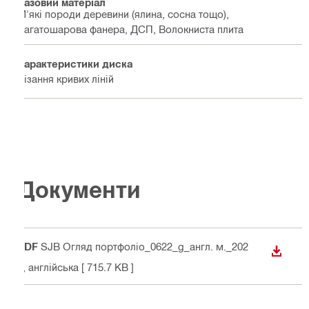
Базовий матеріал
М'які породи деревини (ялина, сосна тощо),
Багатошарова фанера, ДСП, Волокниста плита
Характеристики диска
Різання кривих ліній
Документи
PDF
SJB Огляд портфоліо_0622_g_англ. м._202
ЗАВАН
3
, англійська
[ 715.7 KB ]