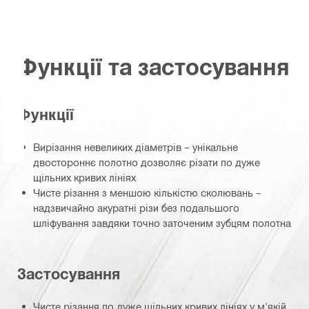
Функції та застосування
Функції
Вирізання невеликих діаметрів – унікальне
двостороннє полотно дозволяє різати по дуже
щільних кривих лініях
Чисте різання з меншою кількістю сколювань –
надзвичайно акуратні різи без подальшого
шліфування завдяки точно заточеним зубцям полотна
Застосування
Чисте різання по дуже щільних кривих лініях у м'якій