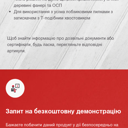
деревині фанері та ОСП
Для використання з усіма лобзиковими пилками з
затискачем з Т-подібним хвостовиком
Щоб знайти інформацію про дозвільні документи або
сертифікати, будь ласка, перегляньте відповідні
артикули.
Запит на безкоштовну демонстрацію
Бажаєте побачити даний продукт у дії безпосередньо на