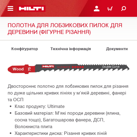
ОСНОВНОГО ЗМІСТУ
УВІЙТИ АБО ЗАРЕЄСТР
КОШИК
ПОЛОТНА ДЛЯ ЛОБЗИКОВИХ ПИЛОК ДЛЯ
ДЕРЕВИНИ (ФІГУРНЕ РІЗАННЯ)
Конфігуратор
Технічна інформація
Документи
Двостороннє полотно для лобзикових пилок для різання
по дуже щільних кривих лініях у м'якій деревині, фанері
та ОСП
Клас продукту: Ultimate
Базовий матеріал: М'які породи деревини (ялина,
сосна тощо), Багатошарова фанера, ДСП,
Волокниста плита
Характеристики диска: Різання кривих ліній