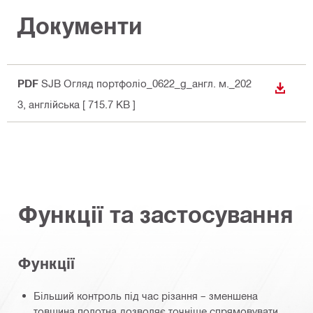
Документи
PDF
SJB Огляд портфоліо_0622_g_англ. м._202
ЗАВАН
3
, англійська
[ 715.7 KB ]
Функції та застосування
Функції
Більший контроль під час різання – зменшена
товщина полотна дозволяє точніше спрямовувати