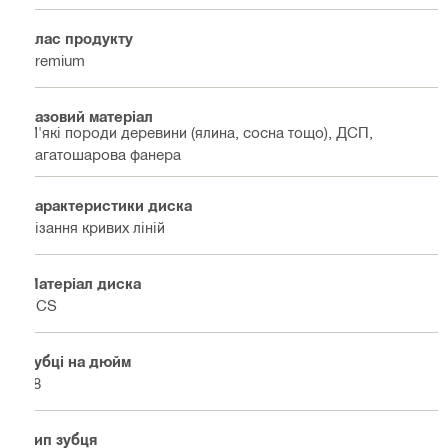
Клас продукту
Premium
Базовий матеріал
М'які породи деревини (ялина, сосна тощо), ДСП,
Багатошарова фанера
Характеристики диска
Різання кривих ліній
Матеріал диска
HCS
Зубці на дюйм
18
Тип зубця