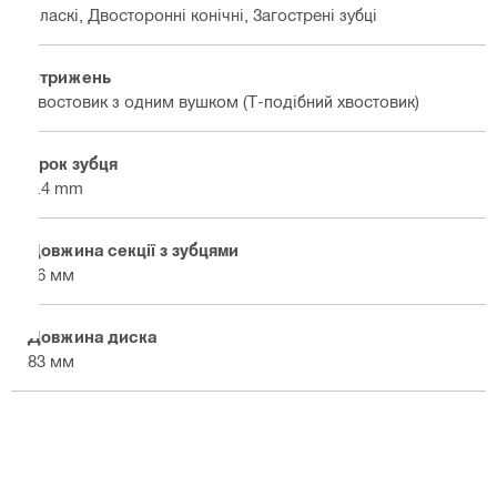
Пласкі, Двосторонні конічні, Загострені зубці
Стрижень
Хвостовик з одним вушком (Т-подібний хвостовик)
Крок зубця
1.4 mm
Довжина секції з зубцями
56 мм
Довжина диска
83 мм