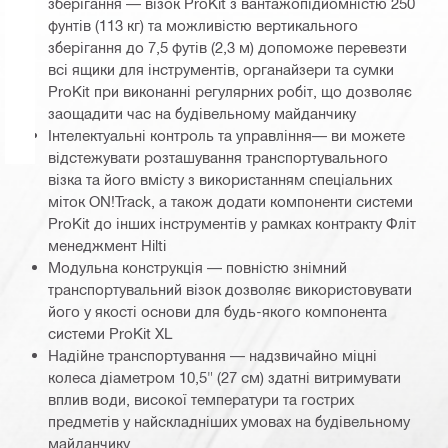
зберігання — візок ProKit з вантажопідйомністю 250
фунтів (113 кг) та можливістю вертикального
зберігання до 7,5 футів (2,3 м) допоможе перевезти
всі ящики для інструментів, органайзери та сумки
ProKit при виконанні регулярних робіт, що дозволяє
заощадити час на будівельному майданчику
Інтелектуальні контроль та управління— ви можете
відстежувати розташування транспортувального
візка та його вмісту з використанням спеціальних
міток ON!Track, а також додати компоненти системи
ProKit до інших інструментів у рамках контракту Фліт
менеджмент Hilti
Модульна конструкція — повністю знімний
транспортувальний візок дозволяє використовувати
його у якості основи для будь-якого компонента
системи ProKit XL
Надійне транспортування — надзвичайно міцні
колеса діаметром 10,5" (27 см) здатні витримувати
вплив води, високої температури та гострих
предметів у найскладніших умовах на будівельному
майданчику