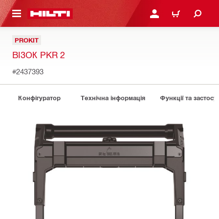
ОСНОВНОГО ЗМІСТУ
УВІЙТИ АБО ЗАРЕЄСТР
КОШИК
PROKIT
ВІЗОК PKR 2
#2437393
Конфігуратор
Технічна інформація
Функції та застосу