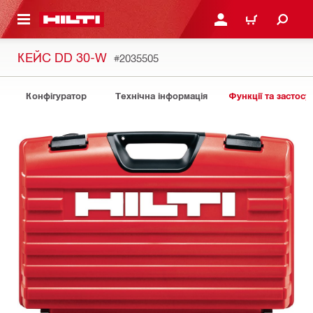
ОСНОВНОГО ЗМІСТУ
УВІЙТИ АБО ЗАРЕЄСТР
КОШИК
КЕЙС DD 30-W
#2035505
Конфігуратор
Технічна інформація
Функції та застосу