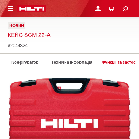
ОСНОВНОГО ЗМІСТУ
УВІЙТИ АБО ЗАРЕЄСТР
КОШИК
НОВИЙ
КЕЙС SCM 22-A
#2044324
Конфігуратор
Технічна інформація
Функції та застосу