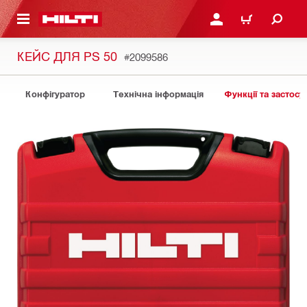
ОСНОВНОГО ЗМІСТУ
УВІЙТИ АБО ЗАРЕЄСТР
КОШИК
КЕЙС ДЛЯ PS 50
#2099586
Конфігуратор
Технічна інформація
Функції та застосу