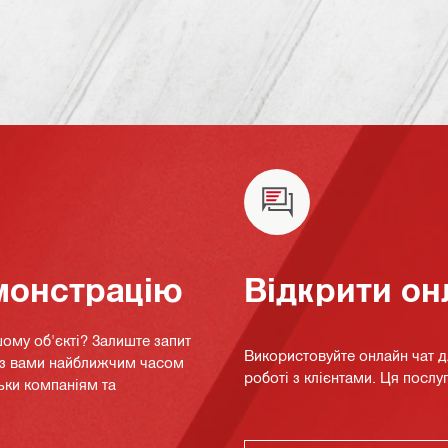
монстрацію
Відкрити он
ому об'єкті? Залиште запит
Використовуйте онлайн чат 
я з вами найближчим часом
роботі з клієнтами. Ця послуг
ьки компаніям та