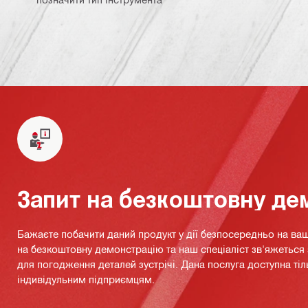
Запит на безкоштовну де
Бажаєте побачити даний продукт у дії безпосередньо на ваш
на безкоштовну демонстрацію та наш спеціаліст зв'яжетьс
для погодження деталей зустрічі. Дана послуга доступна тіл
індивідульним підприємцям.