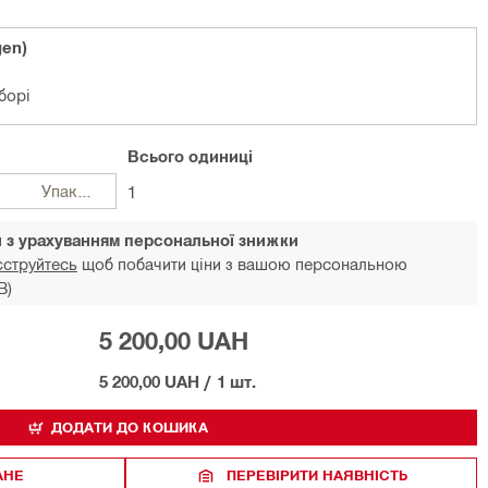
gen)
борі
Всього
одиниці
Упаковки
1
и з урахуванням персональної знижки
єструйтесь
щоб побачити ціни з вашою персональною
В)
5 200,00 UAH
5 200,00 UAH
/
1 шт.
ДОДАТИ ДО КОШИКА
АНЕ
ПЕРЕВІРИТИ НАЯВНІСТЬ