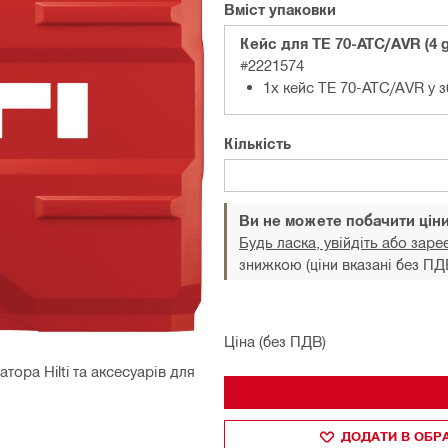
Вміст упаковки
Кейс для TE 70-ATC/AVR (4 
#2221574
1x кейс TE 70-ATC/AVR у з
Кількість
Ви не можете побачити цін
Будь ласка, увійдіть або заре
знижкою (ціни вказані без ПД
Ціна (без ПДВ)
ора Hilti та аксесуарів для
ДОДАТИ В ОБР