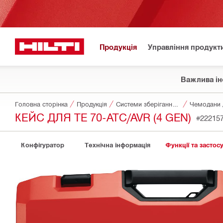
Продукція
Управління продукт
Важлива ін
Головна сторінка
Продукція
Системи зберігання та транспортування інструментів
Чемодани д
КЕЙС ДЛЯ TE 70-ATC/AVR (4 GEN)
#22215
Конфігуратор
Технічна інформація
Функції та застос