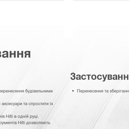
вання
Застосуван
 перенесення будівельними
Перенесення та зберіганн
 аксесуари та спростити їх
Hilti в одній руці.
ументів Hilti дозволяють