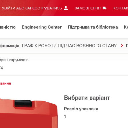
УВІЙТИ АБО ЗАРЕЄСТРУВАТИСЬ
ЗАМОВЛЕННЯ
КОНТАК
ивністю
Engineering Center
Підтримка та бібліотека
К
формація
ГРАФІК РОБОТИ ПІД ЧАС ВОЄННОГО СТАНУ
ля інструментів
74
ування
Вибрати варіант
Розмір упаковки
1