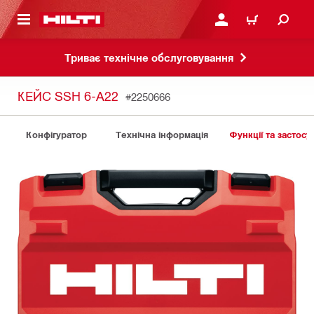
ОСНОВНОГО ЗМІСТУ
УВІЙТИ АБО ЗАРЕЄСТР
КОШИК
Триває технічне обслуговування
КЕЙС SSH 6-A22
#2250666
Конфігуратор
Технічна інформація
Функції та застосу