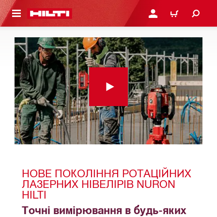
ОСНОВНОГО ЗМІСТУ
УВІЙТИ АБО ЗАРЕЄСТР
КОШИК
НОВЕ ПОКОЛІННЯ РОТАЦІЙНИХ 
ЛАЗЕРНИХ НІВЕЛІРІВ NURON 
HILTI
Точні вимірювання в будь-яких 