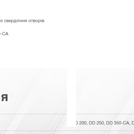
 свердління отворів
0-CA
ія
DD 200, DD 250, DD 350-CA, 