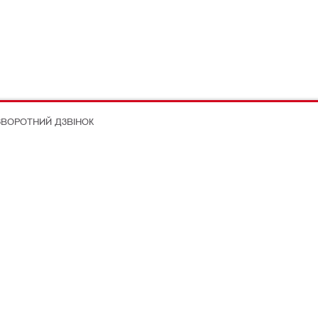
ЗВОРОТНИЙ ДЗВІНОК
on Better
іальних мережах
Додаткова інформація