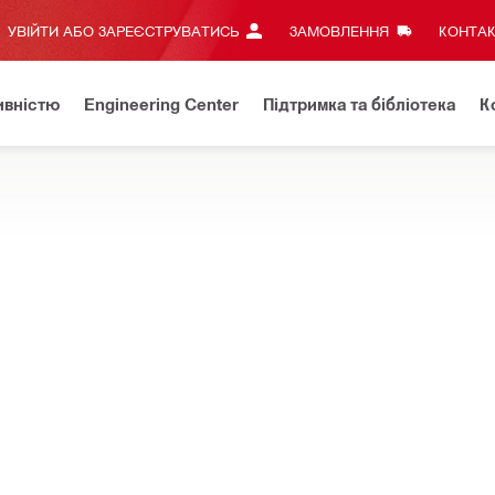
УВІЙТИ АБО ЗАРЕЄСТРУВАТИСЬ
ЗАМОВЛЕННЯ
КОНТАК
ивністю
Engineering Center
Підтримка та бібліотека
К
формація
ГРАФІК РОБОТИ ПІД ЧАС ВОЄННОГО СТАНУ
ВЛЮЮТЬСЯ НА СТАНИНАХ
я шламу при колонковому бурінні – системи збирання води, шла
втулка DD-WS-150