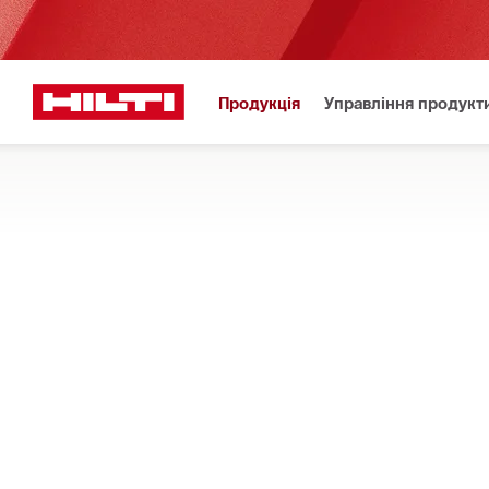
Продукція
Управління продукт
Важлива ін
Головна сторінка
Продукція
Контроль пилу та води
СИСТЕМИ ВОДОЗБОРУ, ЯКІ ВСТАНО
Компоненти, які встановлюються на станинах, для видаленн
ущільнюючі прокладки та багато іншого
ФІЛЬТР
Коротка 