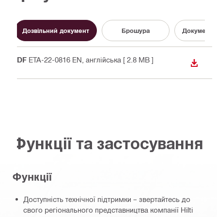
Дозвільний документ
Брошура
Документац
PDF
ETA-22-0816 EN
, англійська
[ 2.8 MB ]
ЗАВАН
Функції та застосування
Функції
Доступність технічної підтримки – звертайтесь до
свого регіонального представництва компанії Hilti