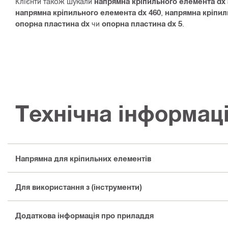
Клієнти також шукали
напрямна кріпильного елемента dx 
напрямна кріпильного елемента dx 460
,
напрямна кріпил
опорна пластина dx
чи
опорна пластина dx 5
.
Технічна інформац
Напрямна для кріпильних елементів
Для використання з (інструменти)
Додаткова інформація про приладдя