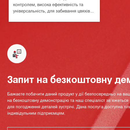
контролем, висока ефективність та
універсальність, для забивання цвяхів у
стрічці
Запит на безкоштовну де
Бажаєте побачити даний продукт у дії безпосередньо на ваш
на безкоштовну демонстрацію та наш спеціаліст зв'яжетьс
для погодження деталей зустрічі. Дана послуга доступна тіл
індивідульним підприємцям.