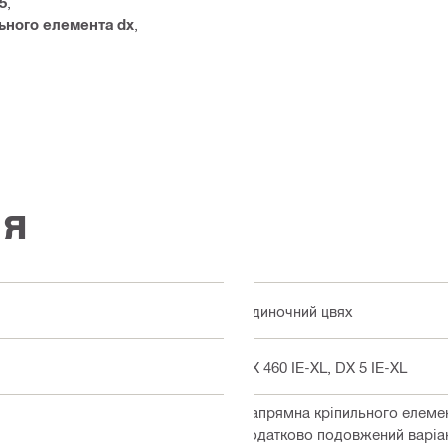
5
,
ьного елемента dx
,
ія
Одиночний цвях
DX 460 IE-XL, DX 5 IE-XL
Напрямна кріпильного елемент
додатково подовжений варіан