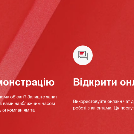
монстрацію
Відкрити он
ому об'єкті? Залиште запит
Використовуйте онлайн чат 
я з вами найближчим часом
роботі з клієнтами. Ця послуг
ьки компаніям та