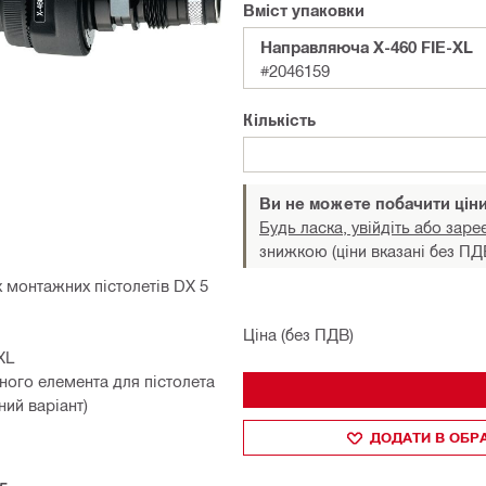
Вміст упаковки
Направляюча X-460 FIE-XL
#2046159
Кількість
Ви не можете побачити цін
Будь ласка, увійдіть або заре
знижкою (ціни вказані без ПД
 монтажних пістолетів DX 5
Ціна (без ПДВ)
XL
ного елемента для пістолета
ний варіант)
ДОДАТИ В ОБР