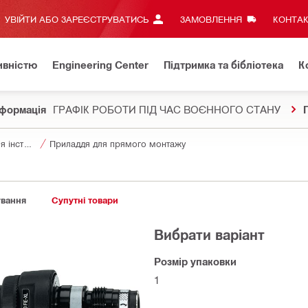
УВІЙТИ АБО ЗАРЕЄСТРУВАТИСЬ
ЗАМОВЛЕННЯ
КОНТАК
ивністю
Engineering Center
Підтримка та бібліотека
К
формація
ГРАФІК РОБОТИ ПІД ЧАС ВОЄННОГО СТАНУ
Приладдя для інструментів
Приладдя для прямого монтажу
ування
Супутні товари
Вибрати варіант
Розмір упаковки
1