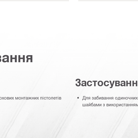
вання
Застосуван
рохових монтажних пістолетів
Для забивання одиночних
шайбами з використанням 