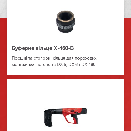
Буферне кiльце Х-460-В
Поршні та стопорні кільця для порохових
монтажних пістолетів DX 5, DX 6 і DX 460