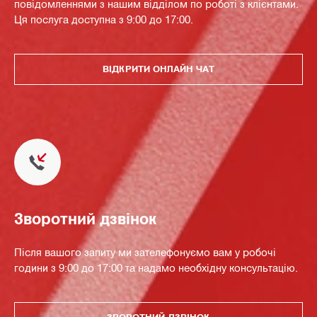
повідомленнями з нашим відділом по роботі з клієнтами.
Ця послуга доступна з 9:00 до 17:00.
ВІДКРИТИ ОНЛАЙН ЧАТ
Зворотний дзвінок
Після вашого запиту ми зателефонуємо вам у робочі
години з 9:00 до 17:00 та надамо необхідну консультацію.