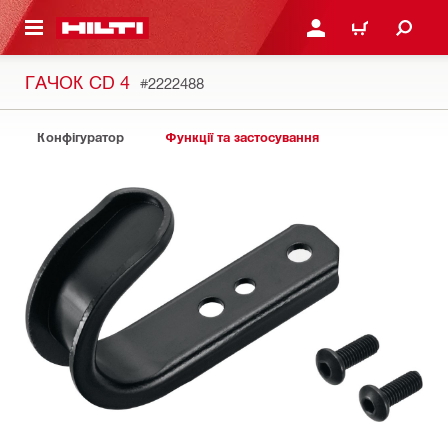
ОСНОВНОГО ЗМІСТУ
УВІЙТИ АБО ЗАРЕЄСТР
КОШИК
ГАЧОК CD 4
#2222488
Конфігуратор
Функції та застосування