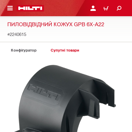
ОСНОВНОГО ЗМІСТУ
УВІЙТИ АБО ЗАРЕЄСТР
КОШИК
ПИЛОВІДВІДНИЙ КОЖУХ GPB 6X-A22
#2240615
Конфігуратор
Супутні товари