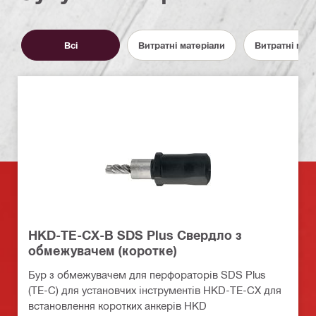
Всі
Витратні матеріали
Витратні мат
HKD-TE-CX-B SDS Plus Свердло з
обмежувачем (коротке)
Бур з обмежувачем для перфораторів SDS Plus
(TE-C) для установчих інструментів HKD-TE-CX для
встановлення коротких анкерів HKD