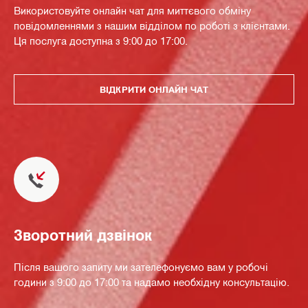
Використовуйте онлайн чат для миттєвого обміну
повідомленнями з нашим відділом по роботі з клієнтами.
Ця послуга доступна з 9:00 до 17:00.
ВІДКРИТИ ОНЛАЙН ЧАТ
Зворотний дзвінок
Після вашого запиту ми зателефонуємо вам у робочі
години з 9:00 до 17:00 та надамо необхідну консультацію.