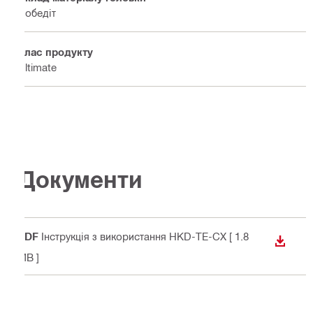
Победіт
Клас продукту
Ultimate
Документи
PDF
Інструкція з використання HKD-TE-CX
[ 1.8
ЗАВАН
MB ]