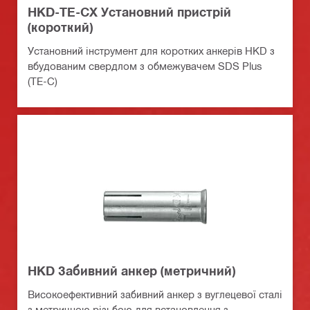
HKD-TE-CX Установний пристрій
(короткий)
Установний інструмент для коротких анкерів HKD з
вбудованим свердлом з обмежувачем SDS Plus
(TE-C)
HKD Забивний анкер (метричний)
Високоефективний забивний анкер з вуглецевої сталі
з метричною різьбою для встановлення з