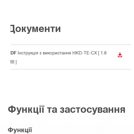
Документи
PDF
Інструкція з використання HKD-TE-CX
[ 1.8
ЗАВАН
MB ]
Функції та застосування
Функції