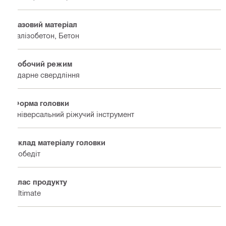
Базовий матеріал
Залізобетон, Бетон
Робочий режим
Ударне свердління
Форма головки
Універсальний ріжучий інструмент
Склад матеріалу головки
Победіт
Клас продукту
Ultimate