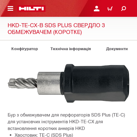
ОСНОВНОГО ЗМІСТУ
УВІЙТИ АБО ЗАРЕЄСТР
КОШИК
HKD-TE-CX-B SDS PLUS СВЕРДЛО З
ОБМЕЖУВАЧЕМ (КОРОТКЕ)
Конфігуратор
Технічна інформація
Документи
Бур з обмежувачем для перфораторів SDS Plus (TE-C)
для установчих інструментів HKD-TE-CX для
встановлення коротких анкерів HKD
Хвостовик: TE-C (SDS Plus)