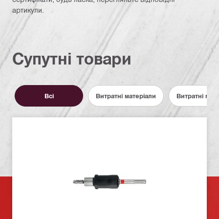
артикули.
Супутні товари
Всі
Витратні матеріали
Витратні мат