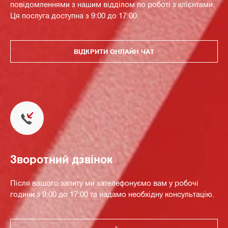
повідомленнями з нашим відділом по роботі з клієнтами.
Ця послуга доступна з 9:00 до 17:00.
ВІДКРИТИ ОНЛАЙН ЧАТ
Зворотний дзвінок
Після вашого запиту ми зателефонуємо вам у робочі
години з 9:00 до 17:00 та надамо необхідну консультацію.