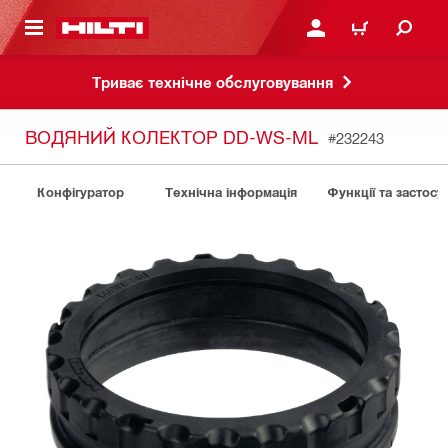
ОСНОВНОГО ЗМІСТУ
УВІЙТИ АБО ЗАРЕЄСТР
КОШИК
Триває технічне обслуговування
ВОДЯНИЙ КОЛЕКТОР DD-WS-ML
#232243
Конфігуратор
Технічна інформація
Функції та застосу