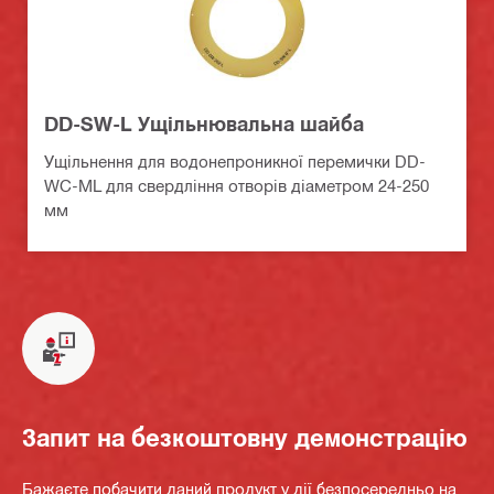
DD-SW-L Ущільнювальна шайба
Ущільнення для водонепроникної перемички DD-
WC-ML для свердління отворів діаметром 24-250
мм
Запит на безкоштовну демонстрацію
Бажаєте побачити даний продукт у дії безпосередньо на